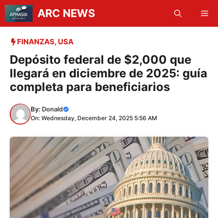
Skip
ARC NEWS
Me
to
content
FINANZAS
,
USA
Depósito federal de $2,000 que
llegará en diciembre de 2025: guía
completa para beneficiarios
By:
Donald
On: Wednesday, December 24, 2025 5:56 AM